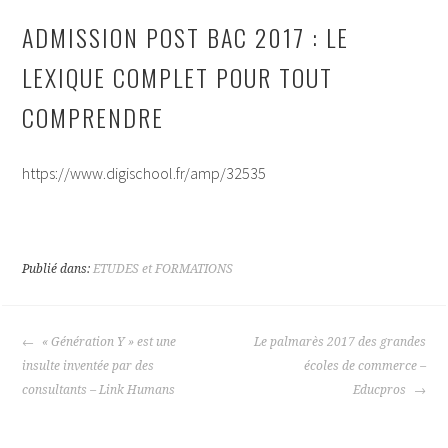
ADMISSION POST BAC 2017 : LE
LEXIQUE COMPLET POUR TOUT
COMPRENDRE
https://www.digischool.fr/amp/32535
Publié dans:
ETUDES et FORMATIONS
« Génération Y » est une
Le palmarès 2017 des grandes
insulte inventée par des
écoles de commerce –
consultants – Link Humans
Educpros