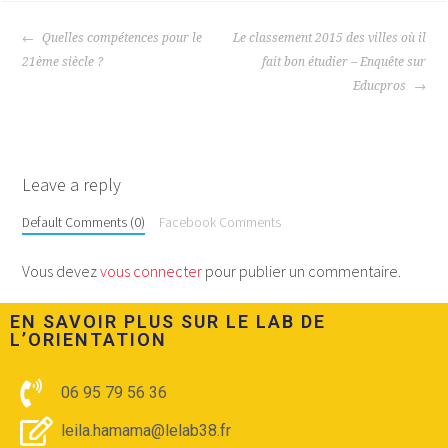
Quelles compétences pour le
Le classement 2015 des villes où il
21ème siècle ?
fait bon étudier – Enquête sur
Educpros
Leave a reply
Default Comments (0)
Facebook Comments
Vous devez
vous connecter
pour publier un commentaire.
EN SAVOIR PLUS SUR LE LAB DE
L’ORIENTATION​
06 95 79 56 36
leila.hamama@lelab38.fr