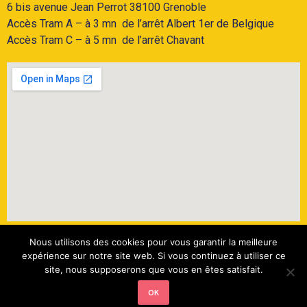
6 bis avenue Jean Perrot 38100 Grenoble
Accès Tram A
– à 3 mn de l’arrêt Albert 1er de Belgique
Accès
Tram C
– à 5 mn de l’arrêt Chavant
Nous utilisons des cookies pour vous garantir la meilleure
6 bis, avenue Jean Perrot – 38100 Grenoble –
expérience sur notre site web. Si vous continuez à utiliser ce
site, nous supposerons que vous en êtes satisfait.
leila.hamama@lelab38.fr – 06 95 79 56 36
Mentions légales
OK