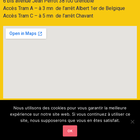
6 bis avenue Jean Perrot 38100 Grenoble
Accès Tram A
– à 3 mn de l’arrêt Albert 1er de Belgique
Accès
Tram C
– à 5 mn de l’arrêt Chavant
Nous utilisons des cookies pour vous garantir la meilleure
6 bis, avenue Jean Perrot – 38100 Grenoble –
expérience sur notre site web. Si vous continuez à utiliser ce
site, nous supposerons que vous en êtes satisfait.
leila.hamama@lelab38.fr – 06 95 79 56 36
Mentions légales
OK