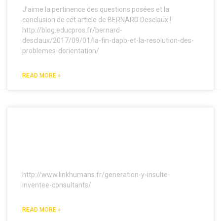
J’aime la pertinence des questions posées et la
conclusion de cet article de BERNARD Desclaux !
http://blog.educpros.fr/bernard-
desclaux/2017/09/01/la-fin-dapb-et-la-resolution-des-
problemes-dorientation/
READ MORE »
« GÉNÉRATION Y » EST UNE
INSULTE INVENTÉE PAR DES
CONSULTANTS – LINK HUMANS
http://www.linkhumans.fr/generation-y-insulte-
inventee-consultants/
READ MORE »