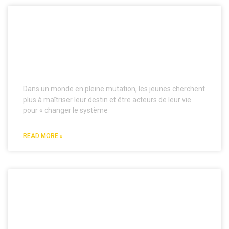
CÉCILE VAN DE VELDE : « C’EST
LA JEUNE GÉNÉRATION QUI
DÉTIENT AUJOURD’HUI LES
CLÉS DE SORTIE DE CRISE »
Dans un monde en pleine mutation, les jeunes cherchent
plus à maîtriser leur destin et être acteurs de leur vie
pour « changer le système
READ MORE »
LA FIN D’APB ET LA
RÉSOLUTION DES PROBLÈMES
D’ORIENTATION