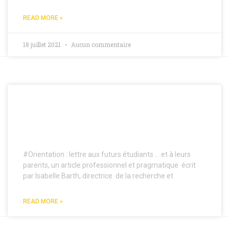
READ MORE »
18 juillet 2021
Aucun commentaire
#ORIENTATION : LETTRE AUX
FUTURS ÉTUDIANTS … ET À
LEURS PARENTS
#Orientation : lettre aux futurs étudiants … et à leurs
parents, un article professionnel et pragmatique écrit
par Isabelle Barth, directrice de la recherche et
READ MORE »